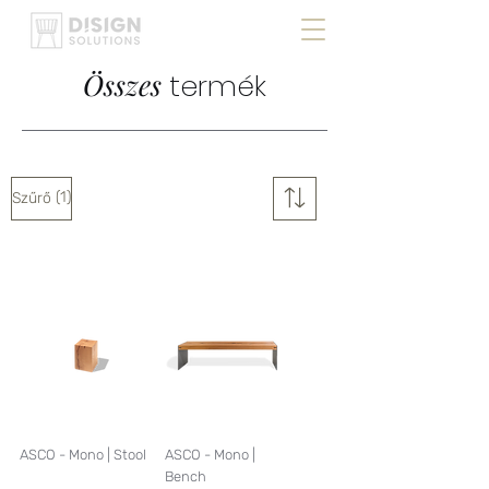
Összes
termék
(1)
Szűrő
ASCO - Mono | Stool
ASCO - Mono |
Bench