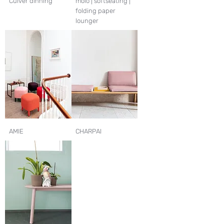
Culver dinning
molo | softseating |
folding paper
lounger
AMIE
CHARPAI