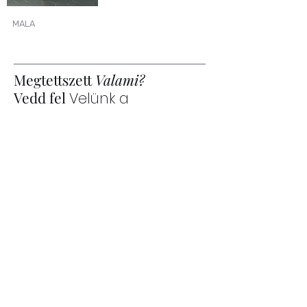
MALA
Megtettszett
Valami?
Vedd fel
Velünk a
kapcsolatot
Aktuális termékinformációkkal
kapcsolatban, írj nekünk e-mailben.
Vagy itt chaten keresztül.
Keresztnév
Vezetéknév
Email