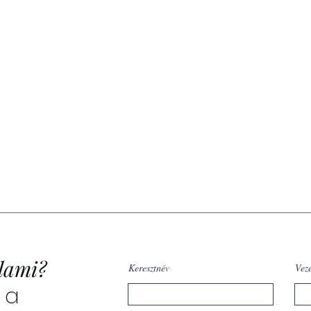
lami?
Keresztnév
Vez
 a