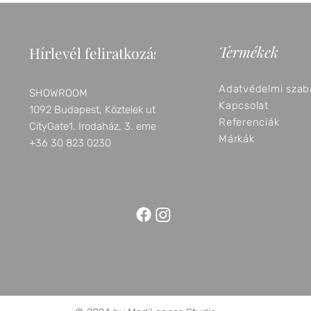
Termékek
Hírlevél feliratkozás
Adatvédelmi szab
SHOWROOM
Kapcsolat
1092 Budapest, Köztelek utca 6.
Referenciák
CityGate1. Irodaház, 3. emelet
Márkák
+36 30 823 0230