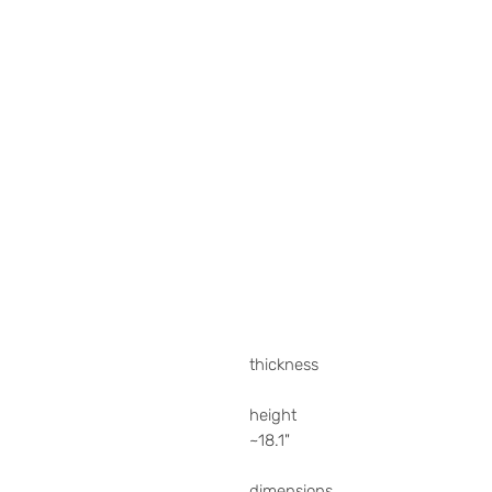
thickness
height
~18.1"
dimensions