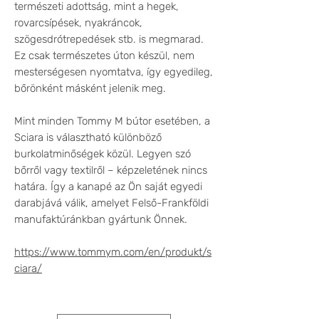
természeti adottság, mint a hegek,
rovarcsípések, nyakráncok,
szögesdrótrepedések stb. is megmarad.
Ez csak természetes úton készül, nem
mesterségesen nyomtatva, így egyedileg,
bőrönként másként jelenik meg.
Mint minden Tommy M bútor esetében, a
Sciara is választható különböző
burkolatminőségek közül. Legyen szó
bőrről vagy textilről – képzeletének nincs
határa. Így a kanapé az Ön saját egyedi
darabjává válik, amelyet Felső-Frankföldi
manufaktúránkban gyártunk Önnek.
https://www.tommym.com/en/produkt/s
ciara/