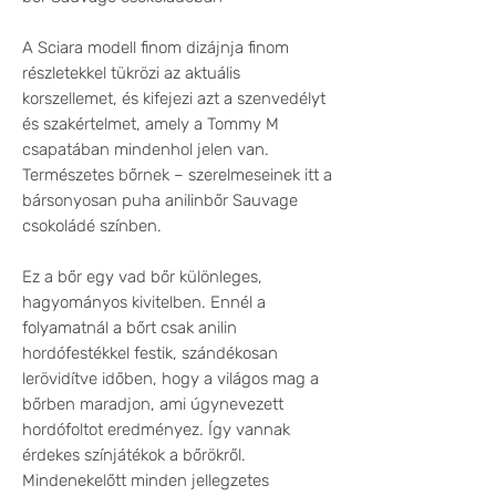
A Sciara modell finom dizájnja finom
részletekkel tükrözi az aktuális
korszellemet, és kifejezi azt a szenvedélyt
és szakértelmet, amely a Tommy M
csapatában mindenhol jelen van.
Természetes bőrnek – szerelmeseinek itt a
bársonyosan puha anilinbőr Sauvage
csokoládé színben.
Ez a bőr egy vad bőr különleges,
hagyományos kivitelben. Ennél a
folyamatnál a bőrt csak anilin
hordófestékkel festik, szándékosan
lerövidítve időben, hogy a világos mag a
bőrben maradjon, ami úgynevezett
hordófoltot eredményez. Így vannak
érdekes színjátékok a bőrökről.
Mindenekelőtt minden jellegzetes