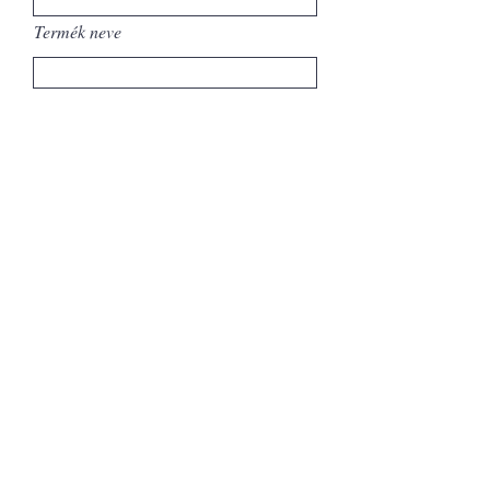
Termék neve
Üzenet...
Elküld
Hírlevél feliratkozás
SHOWROOM
1092 Budapest, Köztelek utca 6.