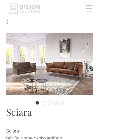
Sciara
Sciara
bőr Sauvage csokoládéban