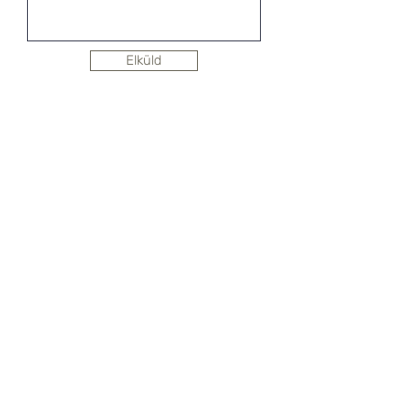
Elküld
Hírlevél feliratkozás
SHOWROOM
1092 Budapest, Köztelek utca 6.
CityGate1. Irodaház, 3. emelet
+36 30 823 0230