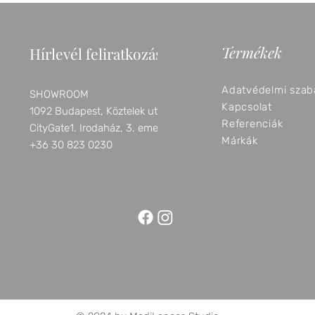
Termékek
Hírlevél feliratkozás
Adatvédelmi szab
SHOWROOM
Kapcsolat
1092 Budapest, Köztelek utca 6.
Referenciák
CityGate1. Irodaház, 3. emelet
Márkák
+36 30 823 0230