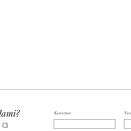
lami?
Keresztnév
Vez
 a