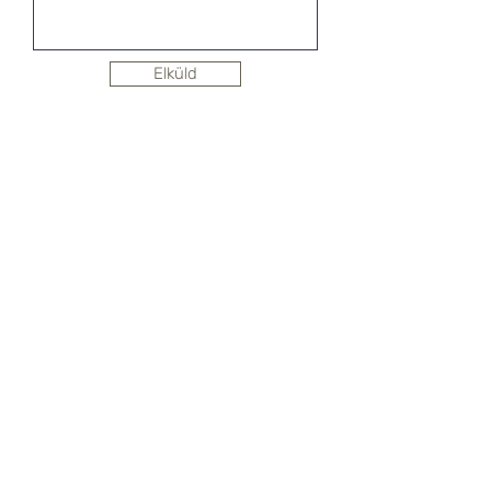
Elküld
Hírlevél feliratkozás
SHOWROOM
1092 Budapest, Köztelek utca 6.
CityGate1. Irodaház, 3. emelet
+36 30 823 0230