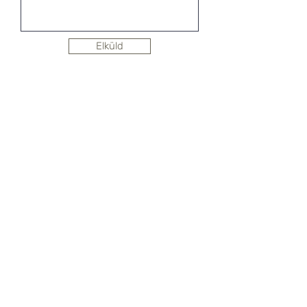
Elküld
Hírlevél feliratkozás
SHOWROOM
1092 Budapest, Köztelek utca 6.
CityGate1. Irodaház, 3. emelet
+36 30 823 0230