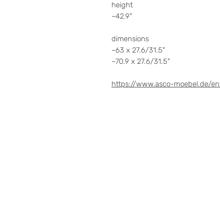
height
~42.9"
dimensions
~63 x 27.6/31.5"
~70.9 x 27.6/31.5"
https://www.asco-moebel.de/en