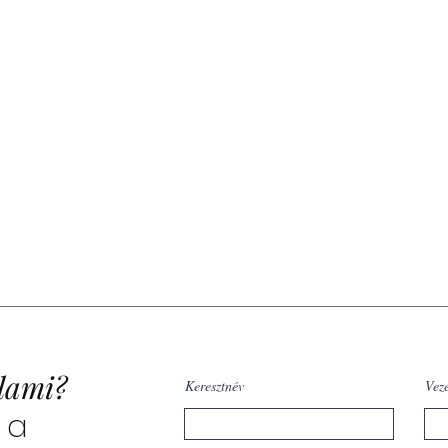
lami?
Keresztnév
Vez
 a