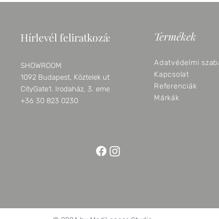
Termékek
Hírlevél feliratkozás
Adatvédelmi szab
SHOWROOM
Kapcsolat
1092 Budapest, Köztelek utca 6.
Referenciák
CityGate1. Irodaház, 3. emelet
Márkák
+36 30 823 0230