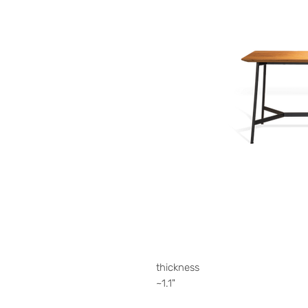
thickness
~1.1"