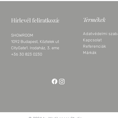
Termékek
Hírlevél feliratkozás
Adatvédelmi szab
SHOWROOM
Kapcsolat
1092 Budapest, Köztelek utca 6.
Referenciák
CityGate1. Irodaház, 3. emelet
Márkák
+36 30 823 0230