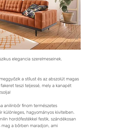
szikus elegancia szerelmeseinek.
 meggyőzik a stílust és az abszolút magas
akeret teszi teljessé, mely a kanapét
solja!
 anilinbőr finom természetes
őr különleges, hagyományos kivitelben.
nilin hordófestékkel festik, szándékosan
os mag a bőrben maradjon, ami