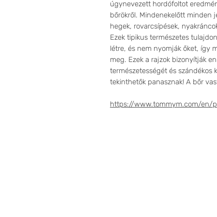
úgynevezett hordófoltot eredmén
bőrökről. Mindenekelőtt minden j
hegek, rovarcsípések, nyakránco
Ezek tipikus természetes tulajd
létre, és nem nyomják őket, így
meg. Ezek a rajzok bizonyítják e
természetességét és szándékos k
tekinthetők panasznak! A bőr va
https://www.tommym.com/en/pr