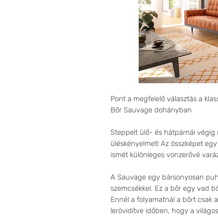
Pont a megfelelő választás a klas
Bőr Sauvage dohányban
Steppelt ülő- és hátpárnái végig
üléskényelmet! Az összképet egy f
ismét különleges vonzerővé varáz
A Sauvage egy bársonyosan puha
szemcsékkel. Ez a bőr egy vad b
Ennél a folyamatnál a bőrt csak a
lerövidítve időben, hogy a világ