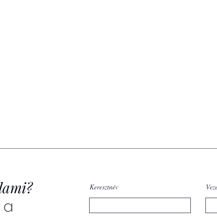
lami?
Keresztnév
Vez
 a