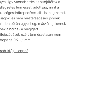
yez. Így vannak érdekes színjátékok a
ellegzetes természeti adottság, mint a
k, szögesdrótrepedések stb. is megmarad.
onságok, és nem mesterségesen jönnek
 minden bőrön egyedileg, másként jelennek
nnek a bőrnek a megígért
ifejeződését, ezért természetesen nem
stagsága 0,9-1,1 mm.
odukt/giuseppe/