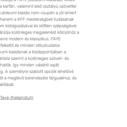
 karfán, valamint első osztályú szövettel
jubileumi kiadás nem csupán a jól ismert
, hanem a KFF mesterségbeli tudásának
om kidolgozásával és időtlen szépségével.
ációja különleges megjelenést kölcsönöz a
erre modern és klasszikus. FAYE
mfelkeltő és minden stílustudatos
leumi kiadásnak a középpontjában a
árlista szerint a különleges szövet- és
lhatók, így minden vásárló saját
eg. A személyre szabott opciók lehetővé
ését a meglévő berendezési tárgyakhoz, és
kítását.
/faye-thekenstuhl