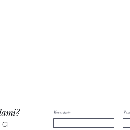
lami?
Keresztnév
Vez
 a