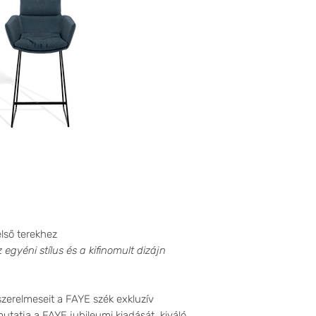
első terekhez
egyéni stílus és a kifinomult dizájn
szerelmeseit a FAYE szék exkluzív
utatja a FAYE jubileumi kiadását, kiváló