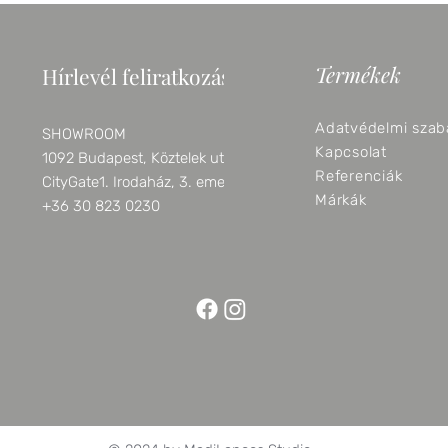
Termékek
Hírlevél feliratkozás
Adatvédelmi szab
SHOWROOM
Kapcsolat
1092 Budapest, Köztelek utca 6.
Referenciák
CityGate1. Irodaház, 3. emelet
Márkák
+36 30 823 0230