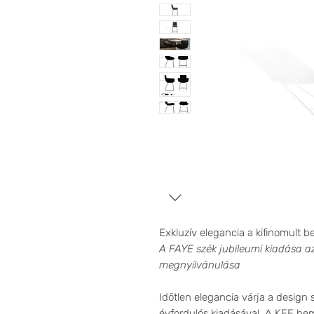
Exkluzív elegancia a kifinomult b
A FAYE szék jubileumi kiadása az 
megnyilvánulása
Időtlen elegancia várja a design 
évfordulós kiadásával. A KFF bem