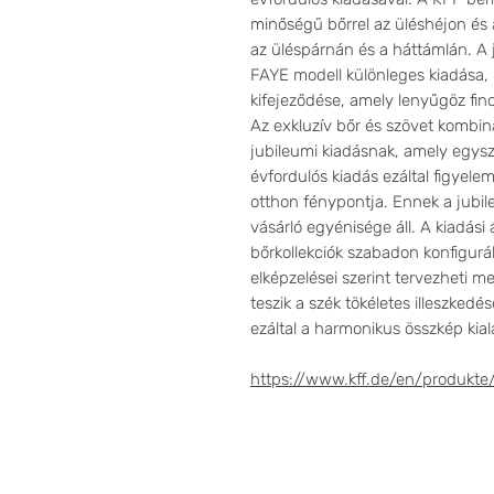
minőségű bőrrel az üléshéjon és a
az üléspárnán és a háttámlán. A 
FAYE modell különleges kiadása
kifejeződése, amely lenyűgöz fin
Az exkluzív bőr és szövet kombin
jubileumi kiadásnak, amely egysz
évfordulós kiadás ezáltal figyele
otthon fénypontja. Ennek a jubi
vásárló egyénisége áll. A kiadási 
bőrkollekciók szabadon konfigurá
elképzelései szerint tervezheti m
teszik a szék tökéletes illeszked
ezáltal a harmonikus összkép kiala
https://www.kff.de/en/produkte