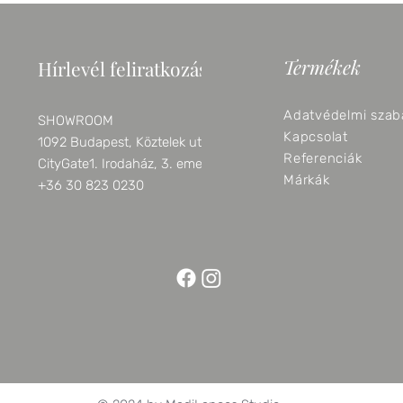
Termékek
Hírlevél feliratkozás
Adatvédelmi szab
SHOWROOM
Kapcsolat
1092 Budapest, Köztelek utca 6.
Referenciák
CityGate1. Irodaház, 3. emelet
Márkák
+36 30 823 0230