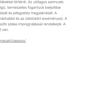
tékekkel történik. Az utólagos szemcsés
őségű, természetes fogantyúk beépítése
tását és jellegzetes megjelenését. A
s íráshatást és az üléstükört eredményezi. A
zító szálas impregnálással rendelkezik. A
t van.
odukt/classico/