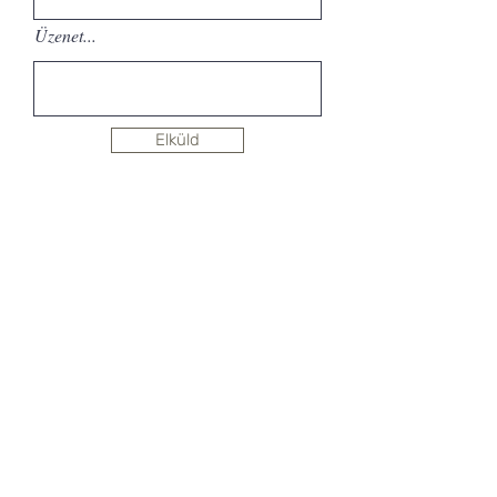
Üzenet...
Elküld
Hírlevél feliratkozás
SHOWROOM
1092 Budapest, Köztelek utca 6.
CityGate1. Irodaház, 3. emelet
+36 30 823 0230