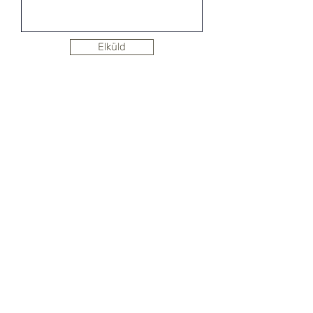
Elküld
Hírlevél feliratkozás
SHOWROOM
1092 Budapest, Köztelek utca 6.
CityGate1. Irodaház, 3. emelet
+36 30 823 0230