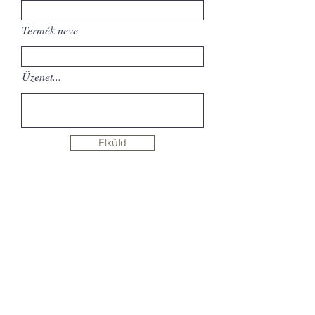
Termék neve
Üzenet...
Elküld
Hírlevél feliratkozás
SHOWROOM