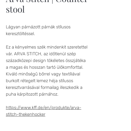
stool
Lágyan párnázott párnák stílusos
keresztöltéssel.
Ez a kényelmes szék mindenkit szeretettel
vár. ARVA STITCH, az időtlenül szép
századközepi design tökéletes összjátéka
a magas és hosszan tartó ülőkomforttal.
Kiváló minőségű bőrrel vagy textíliával
burkolt rétegelt lemez héja stílusos
keresztvarrásával formailag illeszkedik a
puha kárpitozott párnához.
https://www.kff.de/en/produkte/arva-
stitch-thekenhocker