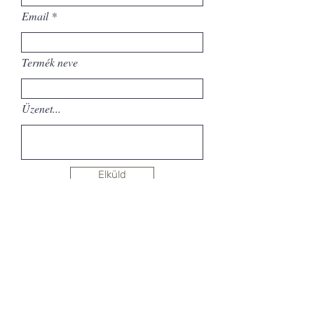
Email
Termék neve
Üzenet...
Elküld
Hírlevél feliratkozás