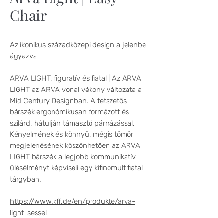
Chair
Az ikonikus századközepi design a jelenbe
ágyazva
ARVA LIGHT, figuratív és fiatal | Az ARVA
LIGHT az ARVA vonal vékony változata a
Mid Century Designban. A tetszetős
bárszék ergonómikusan formázott és
szilárd, hátulján támasztó párnázással.
Kényelmének és könnyű, mégis tömör
megjelenésének köszönhetően az ARVA
LIGHT bárszék a legjobb kommunikatív
ülésélményt képviseli egy kifinomult fiatal
tárgyban.
https://www.kff.de/en/produkte/arva-
light-sessel