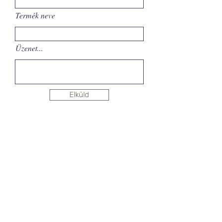
Termék neve
Üzenet...
Elküld
Sign up for newsletter
14-26. Horvát utca, 1027 Budapest
+36-30/823-0230