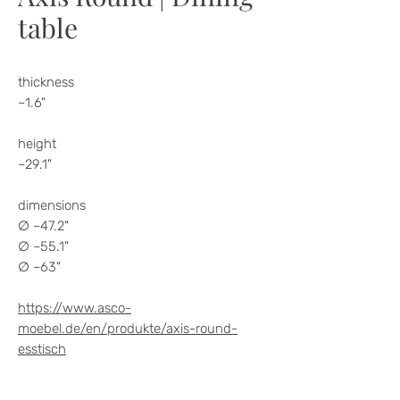
table
thickness
~1.6"
height
~29.1"
dimensions
∅ ~47.2"
∅ ~55.1"
∅ ~63"
https://www.asco-
moebel.de/en/produkte/axis-round-
esstisch